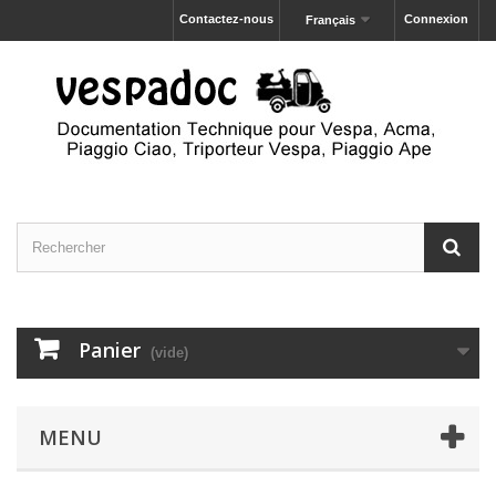
Contactez-nous
Connexion
Français
Panier
(vide)
MENU