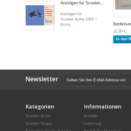
Anzeigen fur Scooter...
Anzeigen fur
Scooter Acma 1956 +
Bedienung
Acma...
15,00 €
In den 
Newsletter
Kategorien
Informationen
Scooter Acma
Kontakt
Scooter Vespa
Lieferung