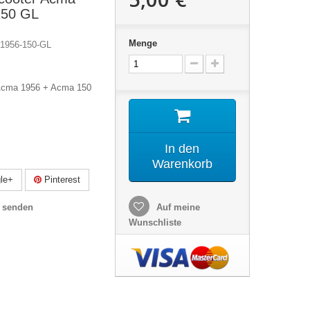
150 GL
Menge
1956-150-GL
 Acma 1956 + Acma 150
In den
Warenkorb
le+
Pinterest
 senden
Auf meine
Wunschliste