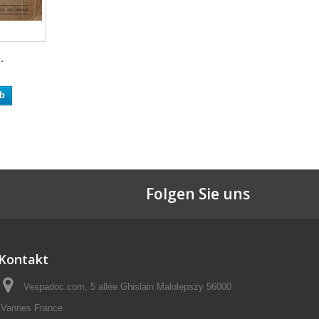
.
rb
Folgen Sie uns
Kontakt
Vespadoc.com, 5 allée Ghislain Malolepszy 56000
Vannes France