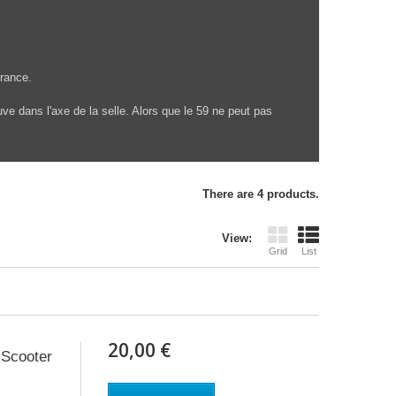
rance.
ouve dans l'axe de la selle. Alors que le 59 ne peut pas
There are 4 products.
View:
Grid
List
20,00 €
 Scooter