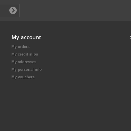
My account
My orders
My credit slips
My addresses
My personal info
My vouchers