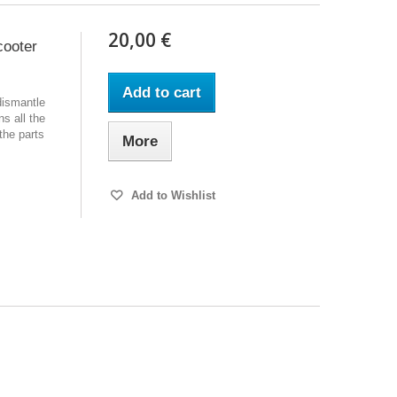
20,00 €
cooter
Add to cart
dismantle
s all the
the parts
More
Add to Wishlist