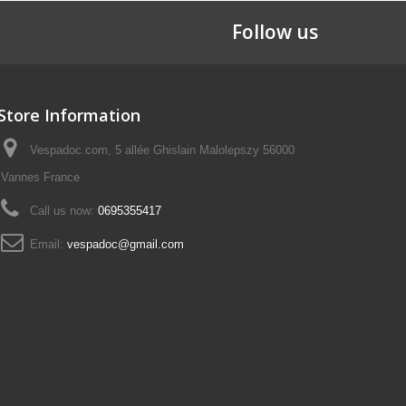
Follow us
Store Information
Vespadoc.com, 5 allée Ghislain Malolepszy 56000
Vannes France
Call us now:
0695355417
Email:
vespadoc@gmail.com