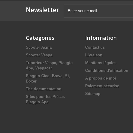
Newsletter
Categories
Information
Scooter Acma
Contact us
Scooter Vespa
Livraison
Triporteur Vespa, Piaggio
Mentions légales
Ape, Vespacar
Conditions d'utilisation
Piaggio Ciao, Bravo, Si,
A propos de moi
Boxer
Paiement sécurisé
The documentation
Sitemap
Sites pour les Pièces
Piaggio Ape