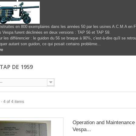
struites en 800 exemplaires dans les années 50 par les usines A.C.M.A en F
 Vespa furent déclinées en deux versions : TAP 56 et TAP 59.
r les différencier : le guidon du 56 se braque à 90%, c'est-à-dire qu'il se retr
quer autant son guidon, ce qui posait certains problème...
re
 TAP DE 1959
--
- 4 of 4 items
Operation and Maintenance
Vespa...