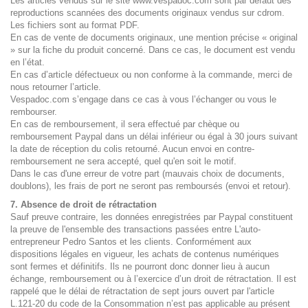
Les articles vendus sur le site www.vespadoc.com sont par défaut des
reproductions scannées des documents originaux vendus sur cdrom.
Les fichiers sont au format PDF.
En cas de vente de documents originaux, une mention précise « original
» sur la fiche du produit concerné. Dans ce cas, le document est vendu
en l’état.
En cas d’article défectueux ou non conforme à la commande, merci de
nous retourner l’article.
Vespadoc.com s’engage dans ce cas à vous l’échanger ou vous le
rembourser.
En cas de remboursement, il sera effectué par chèque ou
remboursement Paypal dans un délai inférieur ou égal à 30 jours suivant
la date de réception du colis retourné. Aucun envoi en contre-
remboursement ne sera accepté, quel qu'en soit le motif.
Dans le cas d'une erreur de votre part (mauvais choix de documents,
doublons), les frais de port ne seront pas remboursés (envoi et retour).
7. Absence de droit de rétractation
Sauf preuve contraire, les données enregistrées par Paypal constituent
la preuve de l'ensemble des transactions passées entre L'auto-
entrepreneur Pedro Santos et les clients. Conformément aux
dispositions légales en vigueur, les achats de contenus numériques
sont fermes et définitifs. Ils ne pourront donc donner lieu à aucun
échange, remboursement ou à l’exercice d’un droit de rétractation. Il est
rappelé que le délai de rétractation de sept jours ouvert par l'article
L.121-20 du code de la Consommation n’est pas applicable au présent