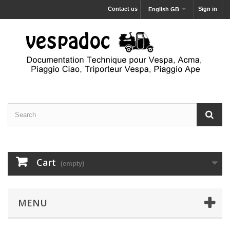
Contact us
Sign in
English GB
Cart
(empty)
MENU