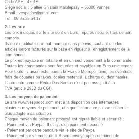
Code APE : 4791A
Siège social : 5 allée Ghislain Malolepszy – 56000 Vannes
Email :
vespadoc@gmail.com
Tél : 06.95.35.54.17
2. Les prix
Les prix indiqués sur le site sont en Euro, réputés nets, et frais de port
compris.
Ils sont modifiables à tout moment sans préavis, sachant que les
articles seront facturés sur la base en vigueur à l'enregistrement de la
commande.
Le prix est payable en totalité et en un seul versement à la commande.
Toutes les commandes sont facturées et payables en Euro uniquement.
Pour toute livraison extérieure à la France Métropolitaine, les éventuels
frais de douanes ou taxes locales restent à la charge du destinataire.
L'auto-entrepreneur Pedro Dos Santos n’est pas assujetti à la
TVA (article 293B du CGI).
3
.
Les moyens de paiement
Le site www.vespadoc.com met à la disposition des internautes
plusieurs moyens de paiement, afin que l’internaute puisse utiliser le
plus adapté à sa situation.
Chaque moyen de paiement proposé est réputé fiable et sécurisé :
- Paiement via Paypal. Il s’agit d’un paiement sécurisé.
- Paiement par carte bancaire via le site de Paypal
- Paiement par virement (le RIB sera envoyé après demande de