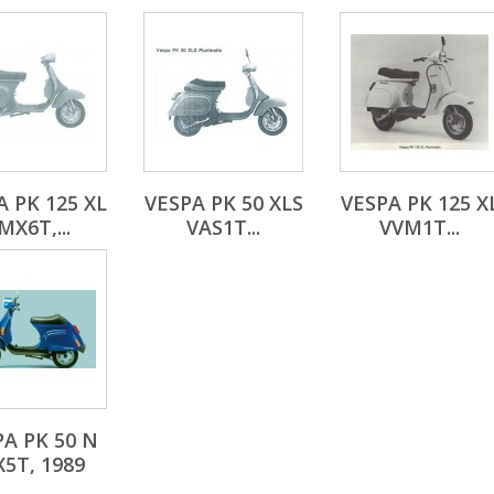
A PK 125 XL
VESPA PK 50 XLS
VESPA PK 125 X
MX6T,...
VAS1T...
VVM1T...
A PK 50 N
X5T, 1989