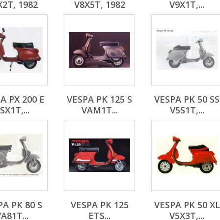
X2T, 1982
V8X5T, 1982
V9X1T,...
A PX 200 E
VESPA PK 125 S
VESPA PK 50 SS
SX1T,...
VAM1T...
V5S1T,...
PA PK 80 S
VESPA PK 125
VESPA PK 50 XL
A81T...
ETS...
V5X3T,...