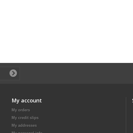
My account
My orders
My credit slips
My addresses