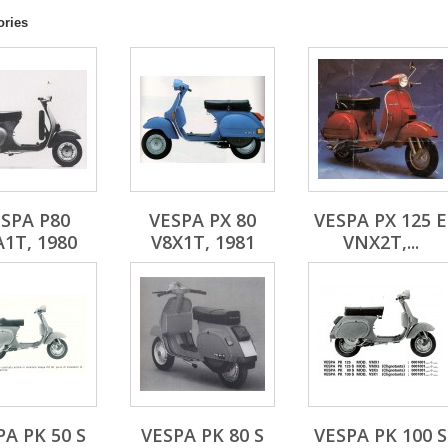
ories
SPA P80
VESPA PX 80
VESPA PX 125 E
A1T, 1980
V8X1T, 1981
VNX2T,...
PA PK 50 S
VESPA PK 80 S
VESPA PK 100 S