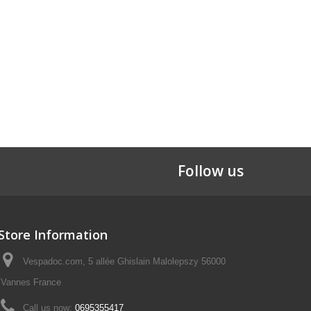
Follow us
Store Information
Vespadoc.com, 5 allée Ghislain Malolepszy 56000
Vannes France
Call us now:
0695355417