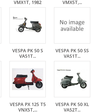
VMX1T, 1982
VMX5T,...
VESPA PK 50 S
VESPA PK 50 SS
VA51T...
VAS1T...
VESPA PX 125 T5
VESPA PK 50 XL
VNX5T,...
VA52T...