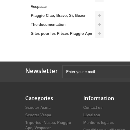
Vespacar
Piaggio Ciao, Bravo, Si, Boxer
The documentation
Sites pour les Pièces Piaggio Ape
Newsletter
Categories
Information
Scooter Acma
Contact us
Scooter Vespa
Livraison
Triporteur Vespa, Piaggio
Mentions légales
Ape, Vespacar