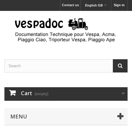
Contact us
Sign in
English GB
Cart
(empty)
MENU