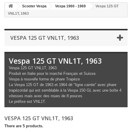
Scooter Vespa
Vespa 1960 - 1969
Vespa 125 GT
VNL1T, 1963
VESPA 125 GT VNL1T, 1963
Vespa 125 GT VNL1T, 1963
Vespa 125 GT VNL1T, 1963.
Produit en Italie pour le marché Français et Suisse.
Vespa à nouvelle forme de phare Trapèze
La Vespa 125 GT de 1963 et 1964 dit "ligne carrée" avec phare
trapézoïdal qui est semblable à la Vespa 150 GL avec une boîte 4
vitesses mais avec des roues de 8 pouces.
Le préfixe est VNL1T.
VESPA 125 GT VNL1T, 1963
There are 5 products.