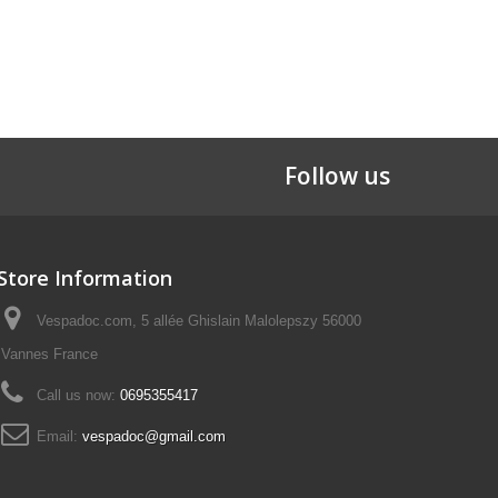
Follow us
Store Information
Vespadoc.com, 5 allée Ghislain Malolepszy 56000
Vannes France
Call us now:
0695355417
Email:
vespadoc@gmail.com