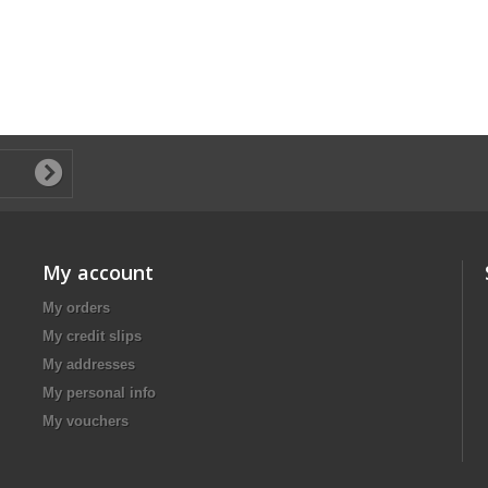
My account
My orders
My credit slips
My addresses
My personal info
My vouchers