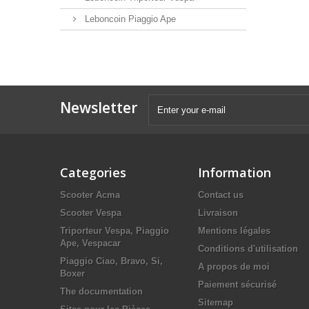
Leboncoin Piaggio Ape
Newsletter
Categories
Information
Scooter Acma
Contact us
Scooter Vespa
Livraison
Triporteur Vespa, Piaggio
Mentions légales
Ape, Vespacar
Conditions d'utilisation
Piaggio Ciao, Bravo, Si,
A propos de moi
Boxer
Paiement sécurisé
The documentation
Sitemap