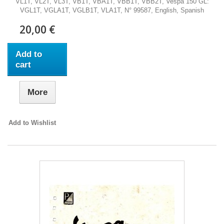
VL1T, VL2T, VL3T, VB1T, VBA1T, VBB1T, VBB2T, Vespa 150 GL:
VGL1T, VGLA1T, VGLB1T, VLA1T, N° 99587, English, Spanish
20,00 €
Add to
cart
More
Add to Wishlist