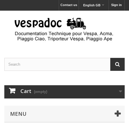
Contact us
Sign in
English GB
Cart
(empty)
MENU