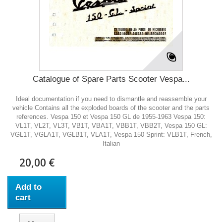
Catalogue of Spare Parts Scooter Vespa...
Ideal documentation if you need to dismantle and reassemble your
vehicle Contains all the exploded boards of the scooter and the parts
references. Vespa 150 et Vespa 150 GL de 1955-1963 Vespa 150:
VL1T, VL2T, VL3T, VB1T, VBA1T, VBB1T, VBB2T, Vespa 150 GL:
VGL1T, VGLA1T, VGLB1T, VLA1T, Vespa 150 Sprint: VLB1T, French,
Italian
20,00 €
Add to
cart